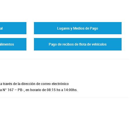
al
Lugares y Medios de Pago
alimentos
Pago de recibos de flota de vehículos
 través de la dirección de correo electrónico
via N° 167 – PB-, en horario de 08:15 hs a 14:00hs.