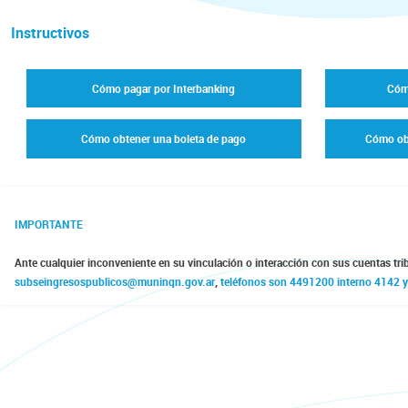
Instructivos
Cómo pagar por Interbanking
Cóm
Cómo obtener una boleta de pago
Cómo ob
IMPORTANTE
Ante cualquier inconveniente en su vinculación o interacción con sus cuentas tri
subseingresospublicos@muninqn.gov.ar
,
teléfonos son 4491200 interno 4142 y